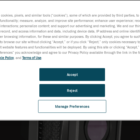
s cookies, pixels, and similar tools (“cookies”), some of which are provided by third parties, t
functionality; measure, analyze, and improve site performance; enhance user experience; rec
interactions; personalize content; and support our advertising and marketing. We and our thi
record, and access information and data, including device data, IP address and online identifi
r browsing information, for these and similar purposes. By clicking Accept, you agree to such
to browse our site without clicking “Accept,” or if you click “Reject,” only cookies necessary 
t website features and functionalities will be deployed. By using this site or clicking “Accept,”
rences” you acknowledge and agree to our Privacy Policy available through the link in the fo
ie Policy
, and
Terms of Use
.
Accept
Reject
Manage Preferences