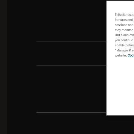
This site use
features and 
sessions and 
may monitor, 
URLs and othe
you continue 
enable defaul
“Manage Prefe
website,
Cook