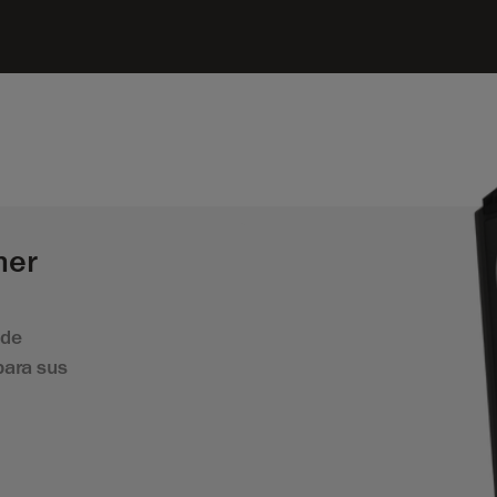
ner
 de
para sus