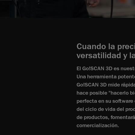
Cuando la prec
versatilidad y l
El Go!SCAN 3D es nuestro
Una herramienta potente 
Go!SCAN 3D mide rápidam
hace posible "hacerlo bi
perfecta en su software 
del ciclo de vida del pr
de productos, fomentará 
comercialización.