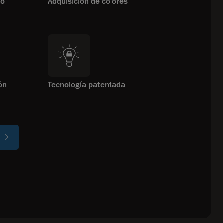
do
Adquisición de colores
ón
Tecnología patentada