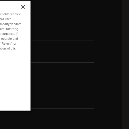
o enable website
ord user
rd-party vendors
ers, referring
 purposes. If
to operate and
 “Reject,” or
oter of this