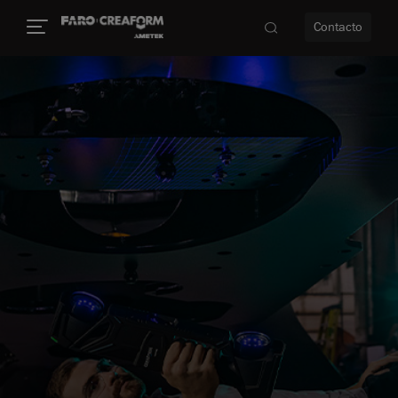
Contacto
dad
s
idad