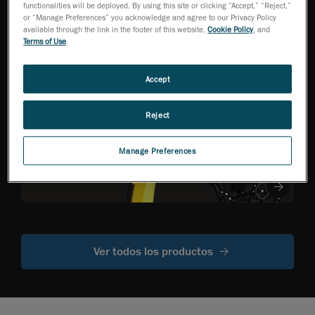
HandySCAN 3D Serie
functionalities will be deployed. By using this site or clicking “Accept,” “Reject,”
EVO
NEW
TM
or “Manage Preferences” you acknowledge and agree to our Privacy Policy
Escáner 3D de grado
available through the link in the footer of this website,
Cookie Policy
, and
de metrología
Terms of Use
.
optimizado para la
eficiencia
Accept
R-Series
Reject
Escáneres CMM
ópticos
Manage Preferences
montados en
robot
Ver todos los productos