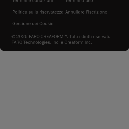
Termini e condizioni
Termini d'uso
Politica sulla riservatezza
Annullare l’iscrizione
Gestione dei Cookie
© 2026 FARO CREAFORM™. Tutti i diritti riservati.
FARO Technologies, Inc. e Creaform Inc.