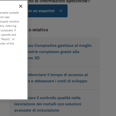
Hai bisogno di informazioni specifiche?
Parla con un espertot
o enable website
ord user
rd-party vendors
ers, referring
Contenuto relativo
 purposes. If
to operate and
 “Reject,” or
oter of this
Karbonius Composites gestisce al meglio
le geometrie complesse grazie alla
scansione 3D
Come abbreviare il tempo di accesso al
mercato e abbassare i costi di sviluppo
Ottimizzare il controllo qualità nella
lavorazione dei metalli con soluzioni
avanzate di misurazione