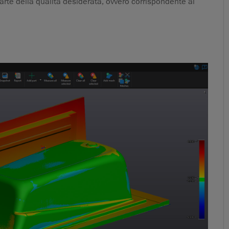
parte della qualità desiderata, ovvero corrispondente al