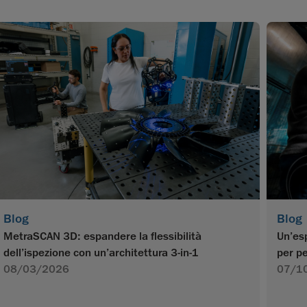
Blog
Blog
MetraSCAN 3D: espandere la flessibilità
Un’esp
dell’ispezione con un’architettura 3-in-1
per pe
08/03/2026
07/1