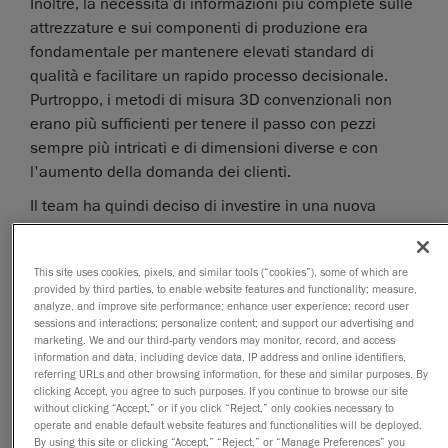
Inoltre, la necessità di informazioni più complete sulle
attrezzature e sui componenti di produzione era
fondamentale per mantenere elevati standard di
qualità e facilitare un rapido processo decisionale.
Purtroppo, i metodi di misura 3D convenzionali non
erano più sufficienti per tenere il passo con pezzi
sempre più intricati e di dimensioni diverse e con
l'aumento della domanda dei clienti.
Il team ha quindi deciso di investire in una nuova
soluzione metrologica per superare queste sfide. GKN
Aerospace aveva diversi criteri:
This site uses cookies, pixels, and similar tools (“cookies”), some of which are
“Cercavamo una soluzione metrologica che avesse un
provided by third parties, to enable website features and functionality; measure,
analyze, and improve site performance; enhance user experience; record user
alto grado di accuratezza e che fosse in grado di
sessions and interactions; personalize content; and support our advertising and
fornire molti dati in tempi molto brevi,
marketing. We and our third-party vendors may monitor, record, and access
indipendentemente dalle dimensioni del pezzo.
information and data, including device data, IP address and online identifiers,
referring URLs and other browsing information, for these and similar purposes. By
Doveva essere portatile e rapidamente pronta per
clicking Accept, you agree to such purposes. If you continue to browse our site
l'uso. Compatibile con il software interno, volevamo
without clicking “Accept,” or if you click “Reject,” only cookies necessary to
operate and enable default website features and functionalities will be deployed.
che la soluzione offrisse funzionalità di tastatura”, ha
By using this site or clicking “Accept,” “Reject,” or “Manage Preferences” you