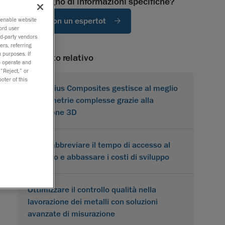
Hai bisogno di informazioni specifiche?
Parla con un espertot
o enable website
ord user
rd-party vendors
ers, referring
 purposes. If
Contenuto relativo
to operate and
 “Reject,” or
oter of this
Karbonius Composites gestisce al meglio
le geometrie complesse grazie alla
scansione 3D
Come abbreviare il tempo di accesso al
mercato e abbassare i costi di sviluppo
Ottimizzare il controllo qualità nella
lavorazione dei metalli con soluzioni
avanzate di misurazione