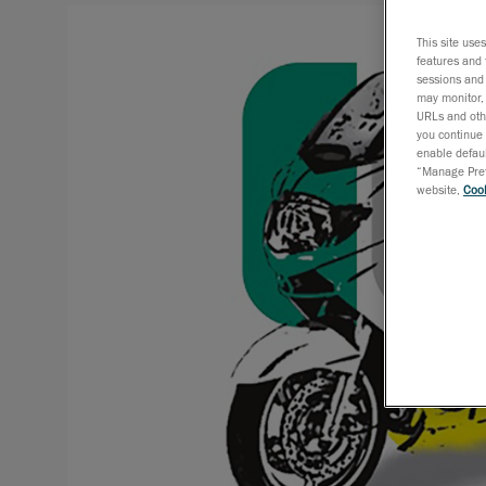
This site use
features and 
sessions and 
may monitor, 
URLs and othe
you continue 
enable defaul
“Manage Prefe
website,
Cook