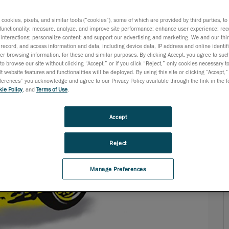
s cookies, pixels, and similar tools (“cookies”), some of which are provided by third parties, t
functionality; measure, analyze, and improve site performance; enhance user experience; rec
interactions; personalize content; and support our advertising and marketing. We and our thi
record, and access information and data, including device data, IP address and online identifi
r browsing information, for these and similar purposes. By clicking Accept, you agree to such
to browse our site without clicking “Accept,” or if you click “Reject,” only cookies necessary 
t website features and functionalities will be deployed. By using this site or clicking “Accept,”
rences” you acknowledge and agree to our Privacy Policy available through the link in the fo
ie Policy
, and
Terms of Use
.
Accept
Reject
Manage Preferences