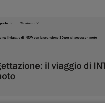
pporto
Chi siamo
one: il viaggio di INTAV con la scansione 3D per gli accessori moto
ettazione: il viaggio di I
moto