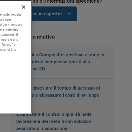
Hai bisogno di informazioni specifiche?
Parla con un espertot
o enable website
ord user
rd-party vendors
ers, referring
 purposes. If
Contenuto relativo
to operate and
 “Reject,” or
oter of this
Karbonius Composites gestisce al meglio
le geometrie complesse grazie alla
scansione 3D
Come abbreviare il tempo di accesso al
mercato e abbassare i costi di sviluppo
Ottimizzare il controllo qualità nella
lavorazione dei metalli con soluzioni
avanzate di misurazione