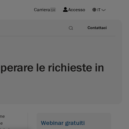
Carriera
Accesso
14
Contattaci
erare le richieste in
one
Webinar gratuiti
he