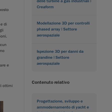
delle turbine a gas industriali |
Creaform
posto
Modellazione 3D per controlli
 e di
phased array | Settore
li
aerospaziale
ioni.
lcun
ono
Ispezione 3D per danni da
grandine | Settore
aerospaziale
rare e
Contenuto relativo
i ottimi
Progettazione, sviluppo e
ammodernamento di yacht e