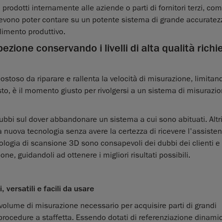
 prodotti internamente alle aziende o parti di fornitori terzi, co
tori devono poter contare su un potente sistema di grande accuratez
limento produttivo.
pezione conservando i livelli di alta qualità richi
toso da riparare e rallenta la velocità di misurazione, limitan
isto, è il momento giusto per rivolgersi a un sistema di misurazi
bbi sul dover abbandonare un sistema a cui sono abituati. Altr
a nuova tecnologia senza avere la certezza di ricevere l'assiste
cnologia di scansione 3D sono consapevoli dei dubbi dei clienti 
ne, guidandoli ad ottenere i migliori risultati possibili.
 versatili e facili da usare
volume di misurazione necessario per acquisire parti di grandi
procedure a staffetta. Essendo dotati di referenziazione dinamic