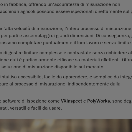
zzo in fabbrica, offrendo un'accuratezza di misurazione non
macchinari agricoli possono essere ispezionati direttamente sul 
 un'alta velocità di misurazione, l'intero processo di misurazione
 per parti e assemblaggi di grandi dimensioni. Di conseguenza, g
tà possono completare puntualmente il loro lavoro e senza limitaz
o di gestire finiture complesse e contrastate senza richiedere a
ione dati è particolarmente efficace su materiali riflettenti. Offr
tra soluzione di misurazione disponibile sul mercato.
intuitiva accessibile, facile da apprendere, e semplice da integ
cipare al processo di misurazione, indipendentemente dalla
 software di ispezione come
VXinspect
e
PolyWorks
, sono degl
ti, versatili e facili da usare.