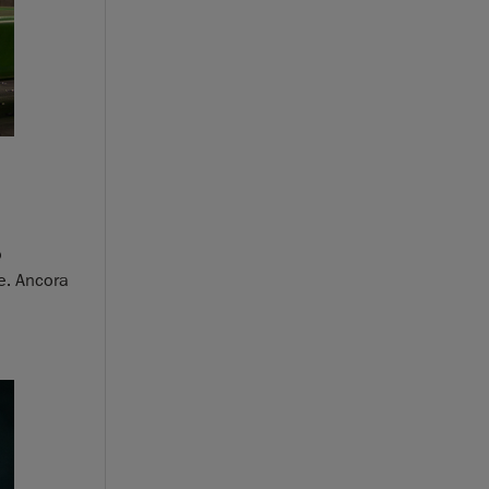
ò
le. Ancora