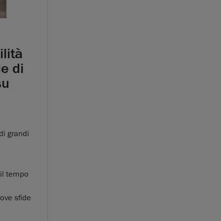
lità
e di
su
di grandi
 il tempo
uove sfide