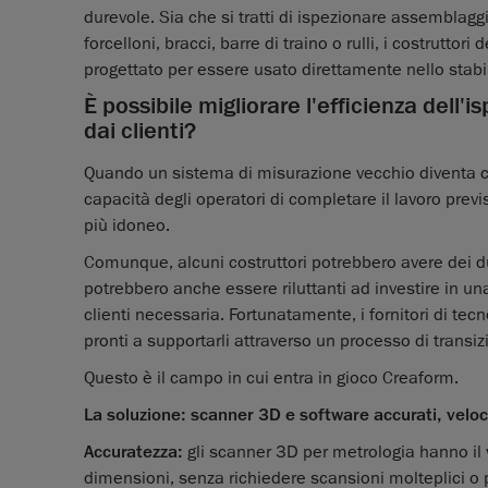
durevole. Sia che si tratti di ispezionare assemblaggi
forcelloni, bracci, barre di traino o rulli, i costrut
progettato per essere usato direttamente nello stabi
È possibile migliorare l'efficienza dell'is
dai clienti?
Quando un sistema di misurazione vecchio diventa cos
capacità degli operatori di completare il lavoro prev
più idoneo.
Comunque, alcuni costruttori potrebbero avere dei du
potrebbero anche essere riluttanti ad investire in un
clienti necessaria. Fortunatamente, i fornitori di te
pronti a supportarli attraverso un processo di transizio
Questo è il campo in cui entra in gioco Creaform.
La soluzione: scanner 3D e software accurati, veloci,
Accuratezza:
gli scanner 3D per metrologia hanno il 
dimensioni, senza richiedere scansioni molteplici o 