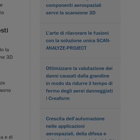
me
componenti aerospaziali
za
serve la scansione 3D
esti
L'arte di rilavorare le fusioni
con la soluzione unica SCAN-
ANALYZE-PROJECT
do la
one 3D
Ottimizzare la valutazione dei
i
danni causati dalla grandine
nza
in modo da ridurre il tempo di
e sono
fermo degli aerei danneggiati
| Creaform
Crescita dell'automazione
nelle applicazioni
aerospaziali, della difesa e
a e di