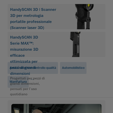
HandySCAN 3D | Scanner
3D per metrologia
portatile professionale
(Scanner laser 3D)
HandySCAN 3D
Serie MAX™:
misurazione 3D
efficace
ottimizzata per
pezzi di grandi
Assicurazione e controllo qualità
Automobilistico
dimensioni
Progettati per pezzi di
...
Manifattura
grandi dimensioni,
pensati per l’uso
quotidiano