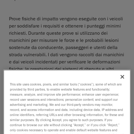
Prove fisiche di impatto vengono eseguite con i veicoli
per soddisfare i requisiti e ottenere i punteggi minimi
richiesti. Durante queste prove si utilizzano dei
manichini per misurare le forze e le probabili lesioni
sostenute da conducente, passeggeri e utenti della
strada vulnerabili. I dati vengono raccolti dai manichini
e dai veicoli incidentati per verificare le deformazioni
fisiche, le prestazioni dei sistemi di ritenuta e altri
possibili rischi a bordo.
This site uses cookies, pixels, and similar tools (“cookies”), some of which are
In passato, il posizionamento dei manichini per
provided by third parties, to enable website features and functionality;
acquisire dati di impatto accurati e affidabili era un
measure, analyze, and improve site performance; enhance user experience;
record user sessions and interactions; personalize content; and support our
processo lungo e complesso. Si sono dovuti
advertising and marketing. We and our third-party vendors may monitor,
aggiungere ai manichini molti punti di misurazione, ad
record, and access information and data, including device data, IP address and
esempio, per consentire la raccolta di dati precisi.
online identifiers, referring URLs and other browsing information, for these and
similar purposes. By clicking Accept, you agree to such purposes. If you
Molto lavoro è richiesto per garantire i manichini di
continue to browse our site without clicking “Accept,” or if you click “Reject,”
simulazione vengano sistematicamente posizionati
only cookies necessary to operate and enable default website features and