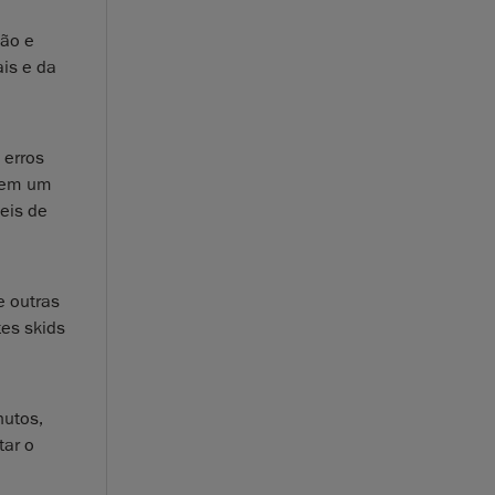
ção e
is e da
 erros
s em um
ceis de
e outras
es skids
nutos,
tar o