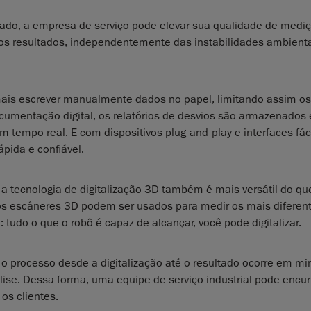
ado, a empresa de serviço pode elevar sua qualidade de medi
 nos resultados, independentemente das instabilidades ambienta
ais escrever manualmente dados no papel, limitando assim os
cumentação digital, os relatórios de desvios são armazenado
m tempo real. E com dispositivos plug-and-play e interfaces fá
pida e confiável.
 a tecnologia de digitalização 3D também é mais versátil do qu
s escâneres 3D podem ser usados para medir os mais diferent
udo o que o robô é capaz de alcançar, você pode digitalizar.
 o processo desde a digitalização até o resultado ocorre em mi
se. Dessa forma, uma equipe de serviço industrial pode encur
os clientes.