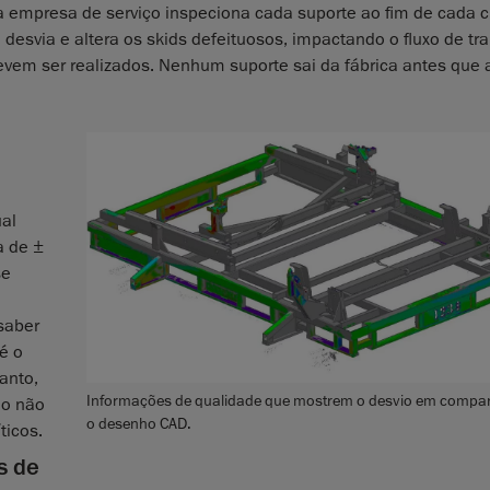
 a empresa de serviço inspeciona cada suporte ao fim de cada c
esvia e altera os skids defeituosos, impactando o fluxo de tr
vem ser realizados. Nenhum suporte sai da fábrica antes que 
al
a de ±
se
 saber
é o
anto,
Informações de qualidade que mostrem o desvio em comp
ão não
o desenho CAD.
ticos.
s de