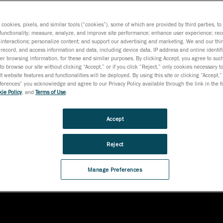
omada de decisão só podem ser obtidas por meio de um
s cookies, pixels, and similar tools (“cookies”), some of which are provided by third parties, t
functionality; measure, analyze, and improve site performance; enhance user experience; rec
interactions; personalize content; and support our advertising and marketing. We and our thi
record, and access information and data, including device data, IP address and online identifi
r browsing information, for these and similar purposes. By clicking Accept, you agree to such
to browse our site without clicking “Accept,” or if you click “Reject,” only cookies necessary 
t website features and functionalities will be deployed. By using this site or clicking “Accept,”
rences” you acknowledge and agree to our Privacy Policy available through the link in the fo
ie Policy
, and
Terms of Use
.
Accept
Reject
Manage Preferences