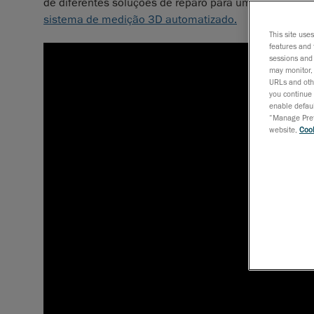
de diferentes soluções de reparo para uma melhor t
sistema de medição 3D automatizado.
This site use
features and 
sessions and 
may monitor, 
URLs and othe
you continue 
enable defaul
“Manage Prefe
website,
Cook