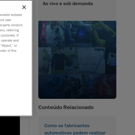
Ao vivo e sob demanda
o enable website
ord user
rd-party vendors
ers, referring
 purposes. If
to operate and
 “Reject,” or
oter of this
Conteúdo Relacionado
Como os fabricantes
automotivos podem realizar