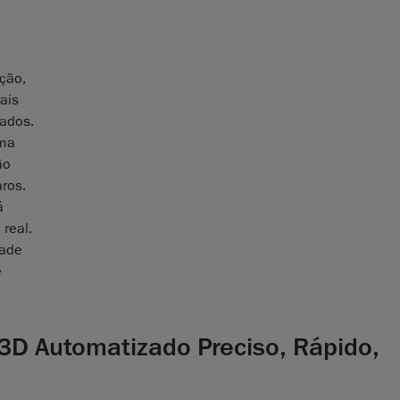
ção,
ais
zados.
uma
ão
ros.
á
real.
dade
e
3D Automatizado Preciso, Rápido,