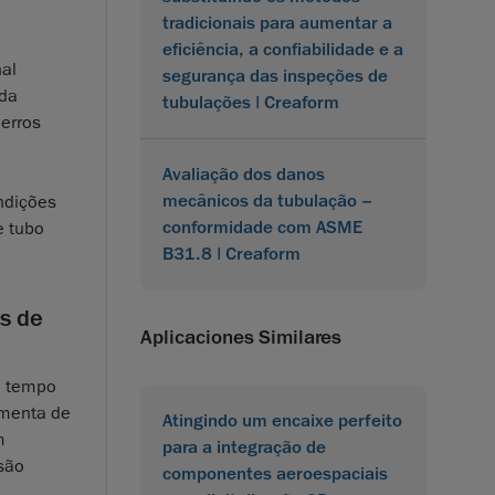
tradicionais para aumentar a
eficiência, a confiabilidade e a
nal
segurança das inspeções de
ada
tubulações | Creaform
 erros
Avaliação dos danos
mecânicos da tubulação –
ndições
conformidade com ASME
e tubo
B31.8 | Creaform
s de
Aplicaciones Similares
o tempo
amenta de
Atingindo um encaixe perfeito
m
para a integração de
isão
componentes aeroespaciais