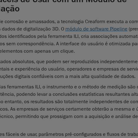
lação
e corrosão e amassados, a tecnologia Creaform executa a corre
s dados de digitalização 3D. O
módulo de software Pipeline
(pre
ados identificados pela ferramenta ILI, cria associações autom
s sem correspondência. A interface do usuário é otimizada pa
 elementos com apenas um clique.
ados absolutos, que podem ser reproduzidos independenteme
tais e experiência do usuário, operadores e empresas de servi
uções digitais confiáveis com a mais alta qualidade de dados.
as ferramentas ILI, o instrumento e o método de medição são c
ência, podendo levar a conclusões estatísticas resultantes al
 no entanto, os resultados são totalmente independentes de co
nicos. As empresas de serviços certamente obterão a mesma e 
écnico, permitindo que prossigam com a aquisição e análise d
es fáceis de usar, parâmetros pré-configurados e fluxos de trab