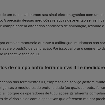
e de um tubo, calibramos seu sinal eletromagnético com um si
 A precisão dessas medições relativas deve então ser verific
de campo podem diferir das condições de calibração, levando a
 por erros de manuseio durante a calibração, mudanças nas co
nada e o padrão de calibração. Por isso, calibrar o segmento d
a respectiva técnica ILI.
ados de campo entre ferramentas ILI e medidore
esempenho das ferramentas ILI, empresas de serviço gastam muit
eligentes e medidores de profundidade (ou qualquer outra ferr
encial, porque os operadores de tubulações geralmente compila
vés de vários ciclos com dispositivos que oferecem melhor prec