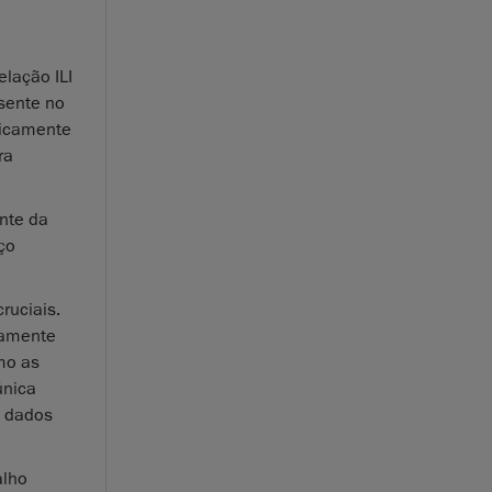
lação ILI
sente no
aticamente
ra
nte da
ço
ruciais.
tamente
mo as
única
e dados
alho