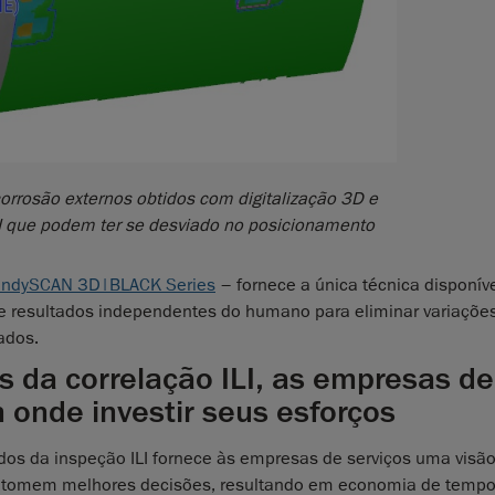
rrosão externos obtidos com digitalização 3D e
I que podem ter se desviado no posicionamento
ndySCAN 3D|BLACK Series
– fornece a única técnica disponív
 e resultados independentes do humano para eliminar variaçõe
ados.
s da correlação ILI, as empresas de
 onde investir seus esforços
ados da inspeção ILI fornece às empresas de serviços uma visã
e tomem melhores decisões, resultando em economia de tempo