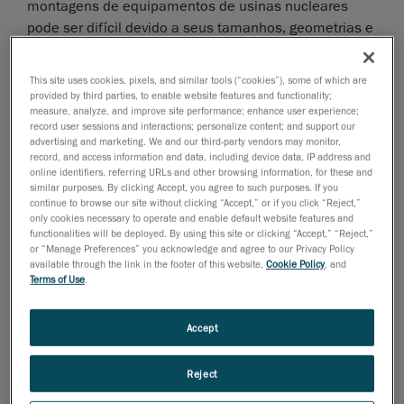
montagens de equipamentos de usinas nucleares
pode ser difícil devido a seus tamanhos, geometrias e
superfícies refletivas. Para realizar inspeções precisas
e tomar decisões bem informadas, as equipes
This site uses cookies, pixels, and similar tools (“cookies”), some of which are
geralmente precisam de tempo extra para garantir que
provided by third parties, to enable website features and functionality;
measure, analyze, and improve site performance; enhance user experience;
todos os dados necessários sejam capturados.
record user sessions and interactions; personalize content; and support our
Arquivamento de dados de inspeção
advertising and marketing. We and our third-party vendors may monitor,
record, and access information and data, including device data, IP address and
online identifiers, referring URLs and other browsing information, for these and
Um número crescente de usinas nucleares buscam
similar purposes. By clicking Accept, you agree to such purposes. If you
uma melhor maneira de arquivar seus dados de
continue to browse our site without clicking “Accept,” or if you click “Reject,”
inspeção para minimizar inspeções repetidas e
only cookies necessary to operate and enable default website features and
functionalities will be deployed. By using this site or clicking “Accept,” “Reject,”
permitir que os especialistas monitorem melhor o
or “Manage Preferences” you acknowledge and agree to our Privacy Policy
estado de saúde das peças sem precisar se deslocar
available through the link in the footer of this website,
Cookie Policy
, and
Terms of Use
.
para o local. O arquivamento de inspeções também
permitem que usinas nucleares comprovem a
conformidade perante os órgãos reguladores durante
Accept
auditorias, bem como validem/corrijam os desenhos
esquemáticos.
Reject