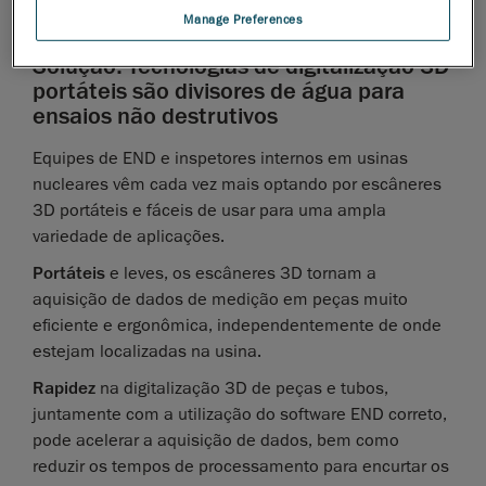
Manage Preferences
Solução: Tecnologias de digitalização 3D
portáteis são divisores de água para
ensaios não destrutivos
Equipes de END e inspetores internos em usinas
nucleares vêm cada vez mais optando por escâneres
3D portáteis e fáceis de usar para uma ampla
variedade de aplicações.
Portáteis
e leves, os escâneres 3D tornam a
aquisição de dados de medição em peças muito
eficiente e ergonômica, independentemente de onde
estejam localizadas na usina.
Rapidez
na digitalização 3D de peças e tubos,
juntamente com a utilização do software END correto,
pode acelerar a aquisição de dados, bem como
reduzir os tempos de processamento para encurtar os