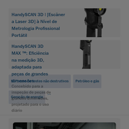
HandySCAN 3D | [Escâner
a Laser 3D] à Nível de
Metrologia Profissional
Portátil
HandySCAN 3D
MAX ™: Eficiência
na medição 3D,
adaptada para
peças de grandes
dimensões
Software de testes não destrutivos
Petróleo e gás
Concebido para a
inspeção de peças de
...
Geração de energia
grandes dimensões,
projetado para o uso
diário