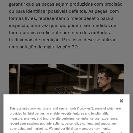
garantir que as peças sejam produzidas com precisão
ou para identificar possíveis defeitos. As peças, com
formas livres, representam o maior desafio para a
inspeção, uma vez que não podem ser medidas de
forma precisa e eficiente por meio dos métodos
tradicionais de medição. Para isso, deve-se utilizar
uma solução de digitalização 3D.
This site uses cookies, pixels, and similar tools (“cookies”), some of which are
provided by third parties, to enable website features and functionality;
measure, analyze, and improve site performance; enhance user experience;
record user sessions and interactions; personalize content; and support our
advertising and marketing. We and our third-party vendors may monitor,