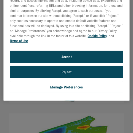
record, and access information and data, including device data, IP address and
online identifiers, referring URLs and other browsing information, for these and
similar purposes. By clicking Accept, you agree to such purposes. If you
continue to browse our site without clicking “Accept,” or if you click “Reject,”
only cookies necessary to operate and enable default website features and
functionalities will be deployed. By using this site or clicking “Accept,” “Reject,”
or “Manage Preferences” you acknowledge and agree to our Privacy Policy
available through the link in the footer of this website,
Cookie Policy
, and
Terms of Use
.
Accept
Reject
Manage Preferences