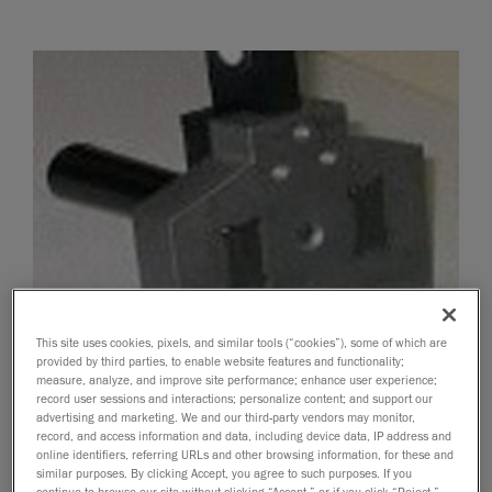
This site uses cookies, pixels, and similar tools (“cookies”), some of which are
provided by third parties, to enable website features and functionality;
measure, analyze, and improve site performance; enhance user experience;
record user sessions and interactions; personalize content; and support our
advertising and marketing. We and our third-party vendors may monitor,
record, and access information and data, including device data, IP address and
online identifiers, referring URLs and other browsing information, for these and
similar purposes. By clicking Accept, you agree to such purposes. If you
continue to browse our site without clicking “Accept,” or if you click “Reject,”