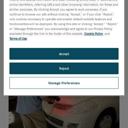
online identifiers, referring URLs and other browsing information, for these and
similar purposes. By clicking Accept, you agree to such purposes. If you
continue to browse our site without clicking “Accept,” or if you click “Reject,”
only cookies necessary to operate and enable default website features and
functionalities will be deployed. By using this site or clicking “Accept,” “Reject,”
or “Manage Preferences” you acknowledge and agree to our Privacy Policy
available through the link in the footer of this website,
Cookie Policy
, and
Terms of Use
.
Accept
Reject
Manage Preferences