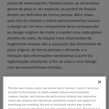
peças de desempenho. Nesses casos, as dimensões
gerais da peça e, em especial, os pontos de fixação
devem ser definidos de forma precisa. Além disso,
para kits de chassis e outros aprimoramentos visuais,
o design de um novo componente deve corresponder
ao design original, de modo a manter uma visão global
positiva do carro. As etapas mais importantes da
engenharia reversa são a aquisição das dimensões da
peça original, de forma precisa e eficiente, e a
extração das informações necessárias a partir da
digitalização resultante, a fim de criar o novo design
com as características corretas.
This site uses cookies, pixels, and similar tools (“cookies”), some of which are
provided by third parties, to enable website features and functionality;
measure, analyze, and improve site performance; enhance user experience;
record user sessions and interactions; personalize content; and support our
advertising and marketing. We and our third-party vendors may monitor,
record, and access information and data, including device data, IP address and