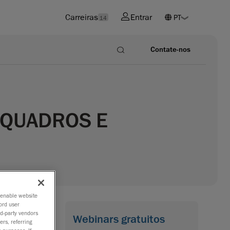
Carreiras
Entrar
14
Contate-nos
 QUADROS E
o enable website
ord user
rd-party vendors
Webinars gratuitos
ers, referring