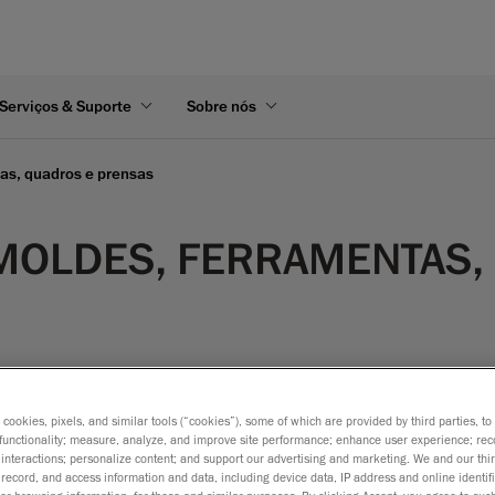
Serviços & Suporte
Sobre nós
tas, quadros e prensas
 MOLDES, FERRAMENTAS,
s cookies, pixels, and similar tools (“cookies”), some of which are provided by third parties, t
cisa
functionality; measure, analyze, and improve site performance; enhance user experience; rec
interactions; personalize content; and support our advertising and marketing. We and our thi
record, and access information and data, including device data, IP address and online identifi