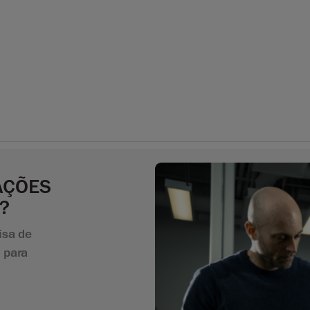
AÇÕES
?
isa de
 para