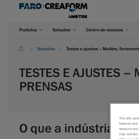
Produtos
Soluções
Centro de recursos
Soluções
Testes e ajustes – Moldes, ferramen
TESTES E AJUSTES –
PRENSAS
This site use
O que a indústria pre
features and 
sessions and 
may monitor, 