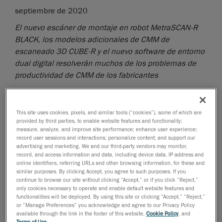
septiembre de 2020
El nuevo escáner de montaje en robot MetraSCAN-R
BLACK, los modelos adicionales de CMM de
escaneado 3D CUBE-R y el nuevo software de entorno
dual digital resolverán muchos de los problemas de
productividad de CMM de los fabricantes
Creaform
, líder mundial en soluciones de medición
3D, ha anunciado hoy el lanzamiento más reciente de
This site uses cookies, pixels, and similar tools (“cookies”), some of which are
su
gama R-Series
, incluido el nuevo MetraSCAN-R
TM
provided by third parties, to enable website features and functionality;
BLACK|Elite
, así como la incorporación de cuatro
TM
measure, analyze, and improve site performance; enhance user experience;
record user sessions and interactions; personalize content; and support our
modelos diferentes en la máquina de medición de
advertising and marketing. We and our third-party vendors may monitor,
escaneado 3D CUBE-R. Creaform también lanzó el
record, and access information and data, including device data, IP address and
nuevo módulo de
online identifiers, referring URLs and other browsing information, for these and
similar purposes. By clicking Accept, you agree to such purposes. If you
software de entorno dual digital VXscan-R
, que
TM
continue to browse our site without clicking “Accept,” or if you click “Reject,”
completa el conjunto de soluciones de control de
only cookies necessary to operate and enable default website features and
functionalities will be deployed. By using this site or clicking “Accept,” “Reject,”
calidad automatizado llave en mano de la empresa.
or “Manage Preferences” you acknowledge and agree to our Privacy Policy
available through the link in the footer of this website,
Cookie Policy
, and
Terms of Use
.