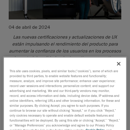
04 de abril de 2024
Las nuevas certificaciones y actualizaciones de UX
están impulsando el rendimiento del producto para
aumentar la confianza de los usuarios en los procesos
de control de calidad y al mismo tiempo garantizan
rendimientos de medición 3D precisos y
comprobados.
This site uses cookies, pixels, and similar tools (“cookies”), some of which are
provided by third parties, to enable website features and functionality;
Lévis, Québec, 9 de abril de 2024
—
Creaform
, una
measure, analyze, and improve site performance; enhance user experience;
record user sessions and interactions; personalize content; and support our
empresa de AMETEK, Inc. y proveedor mundial de
advertising and marketing. We and our third-party vendors may monitor,
soluciones de medición 3D automatizadas
y
portátiles
record, and access information and data, including device data, IP address and
online identifiers, referring URLs and other browsing information, for these and
, anuncia el lanzamiento del MetraSCAN BLACK+™,
similar purposes. By clicking Accept, you agree to such purposes. If you
del MetraSCAN BLACK+™|Elite y del HandyPROBE
continue to browse our site without clicking “Accept,” or if you click “Reject,”
only cookies necessary to operate and enable default website features and
Next+™, las versiones más recientes de su conjunto
functionalities will be deployed. By using this site or clicking “Accept,” “Reject,”
de sondas y escáneres 3D CMM ópticos. Basándose
or “Manage Preferences” you acknowledge and agree to our Privacy Policy