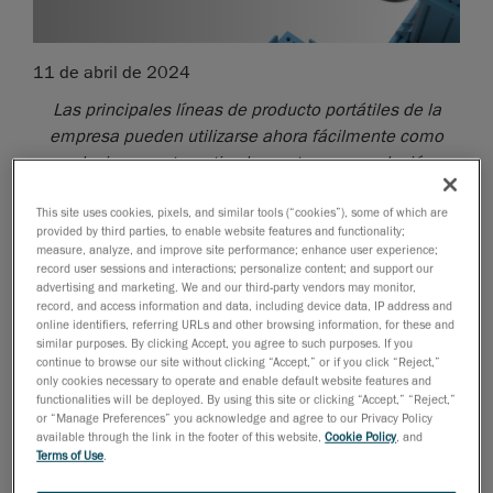
11 de abril de 2024
Las principales líneas de producto portátiles de la
empresa pueden utilizarse ahora fácilmente como
soluciones automatizadas, esta nueva solución
híbrida combina cobot, software de gemelo digital y
This site uses cookies, pixels, and similar tools (“cookies”), some of which are
estación de trabajo, para una experiencia de control
provided by third parties, to enable website features and functionality;
de calidad operativa propia, flexible y accesible.
measure, analyze, and improve site performance; enhance user experience;
record user sessions and interactions; personalize content; and support our
Lévis, Quebec, 16 de abril de 2024
—
Creaform
, una
advertising and marketing. We and our third-party vendors may monitor,
unidad de negocios de AMETEK, Inc. y proveedor
record, and access information and data, including device data, IP address and
online identifiers, referring URLs and other browsing information, for these and
mundial de
soluciones de medición 3D portátiles
y
similar purposes. By clicking Accept, you agree to such purposes. If you
automatizadas
, lanza un kit de automatización
continue to browse our site without clicking “Accept,” or if you click “Reject,”
only cookies necessary to operate and enable default website features and
(Automation Kit) que puede convertir las gamas de
functionalities will be deployed. By using this site or clicking “Accept,” “Reject,”
escáneres portátiles HandySCAN 3D y MetraSCAN 3D
or “Manage Preferences” you acknowledge and agree to our Privacy Policy
en soluciones completas para aplicaciones de control
available through the link in the footer of this website,
Cookie Policy
, and
Terms of Use
.
de calidad automatizado (AQC). Equipada con un robot
colaborativo (cobot) y todo el equipo relacionado, la