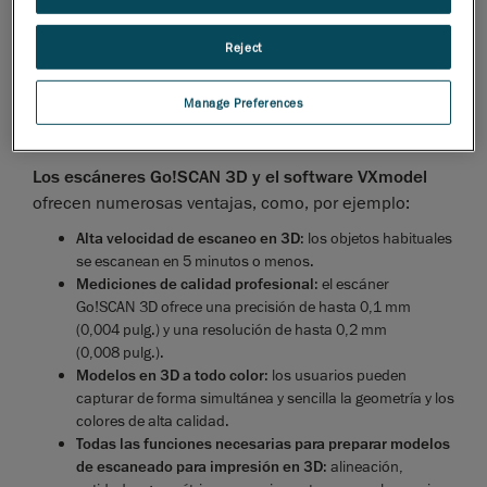
cualquier objeto en 3D, limpiar las mallas, hacer que
sean herméticas y generar rápidamente archivos listos
Reject
para impresión. Gracias a VXmodel, podrán omitir los
pasos de tratamiento posterior innecesarios, así como
Manage Preferences
preparar los archivos para su impresión en 3D de
forma rápida y sencilla.
Los escáneres Go!SCAN 3D y el software VXmodel
ofrecen numerosas ventajas, como, por ejemplo:
Alta velocidad de escaneo en 3D
: los objetos habituales
se escanean en 5 minutos o menos.
Mediciones de calidad profesional
: el escáner
Go!SCAN 3D ofrece una precisión de hasta 0,1 mm
(0,004 pulg.) y una resolución de hasta 0,2 mm
(0,008 pulg.).
Modelos en 3D a todo color
: los usuarios pueden
capturar de forma simultánea y sencilla la geometría y los
colores de alta calidad.
Todas las funciones necesarias para preparar modelos
de escaneado para impresión en 3D
: alineación,