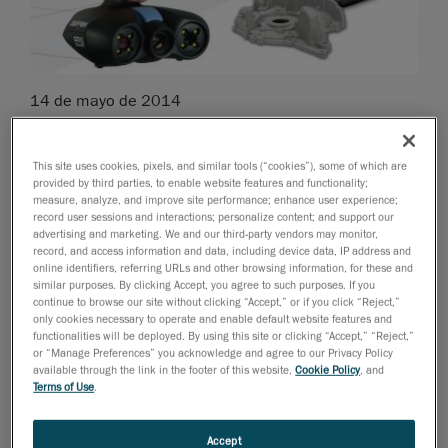
14 de mayo de 2014
Lévis, QC (Canadá); 14 de mayo de 2014
- Creaform,
líder mundial en soluciones de medición 3D portátiles
This site uses cookies, pixels, and similar tools (“cookies”), some of which are
y servicios de ingeniería 3D, ha presentado hoy la
provided by third parties, to enable website features and functionality;
measure, analyze, and improve site performance; enhance user experience;
solución portátil más versátil y sencilla de utilizar para
record user sessions and interactions; personalize content; and support our
crear contenido 3D para impresión fiable a partir de
advertising and marketing. We and our third-party vendors may monitor,
record, and access information and data, including device data, IP address and
objetos existentes. Los escáneres 3D de luz blanca
online identifiers, referring URLs and other browsing information, for these and
Go!SCAN 3D
y
VXmodel
, un módulo de software de
similar purposes. By clicking Accept, you agree to such purposes. If you
escaneado a impresión en 3D, son la solución
continue to browse our site without clicking “Accept,” or if you click “Reject,”
only cookies necessary to operate and enable default website features and
perfecta para los profesionales de la
functionalities will be deployed. By using this site or clicking “Accept,” “Reject,”
impresión en 3D y de la fabricación aditiva
.
or “Manage Preferences” you acknowledge and agree to our Privacy Policy
available through the link in the footer of this website,
Cookie Policy
, and
Gracias a la combinación del
escáner Go!SCAN 3D
Terms of Use
.
con
VXmodel
y sus funciones de escaneado a
impresión en 3D, los usuarios podrán escanear
Accept