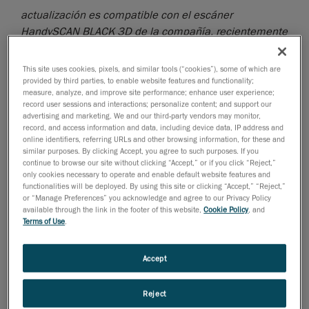
actualización es compatible con el escáner
HandySCAN BLACK 3D de la compañía, recientemente
lanzado al mercado
This site uses cookies, pixels, and similar tools (“cookies”), some of which are
Creaform, líder mundial en soluciones de medición 3D
provided by third parties, to enable website features and functionality;
portátiles y servicios de ingeniería, anunció hoy el
measure, analyze, and improve site performance; enhance user experience;
lanzamiento de Pipecheck 5.1, una actualización
record user sessions and interactions; personalize content; and support our
advertising and marketing. We and our third-party vendors may monitor,
importante del
record, and access information and data, including device data, IP address and
software más avanzado de pruebas no destructivas
online identifiers, referring URLs and other browsing information, for these and
similar purposes. By clicking Accept, you agree to such purposes. If you
(END)
continue to browse our site without clicking “Accept,” or if you click “Reject,”
del mercado para inspecciones completas de tuberías
only cookies necessary to operate and enable default website features and
de la industria del petróleo y el gas.
functionalities will be deployed. By using this site or clicking “Accept,” “Reject,”
or “Manage Preferences” you acknowledge and agree to our Privacy Policy
Pipecheck 5.1 es compatible con el HandySCAN
available through the link in the footer of this website,
Cookie Policy
, and
Terms of Use
.
BLACK, recientemente lanzado al mercado y parte de
la última generación de
Accept
escáneres 3D portátiles HandySCAN 3D
. Cuando se
usa junto con el HandySCAN BLACK, Pipecheck 5.1
ofrece:
Reject