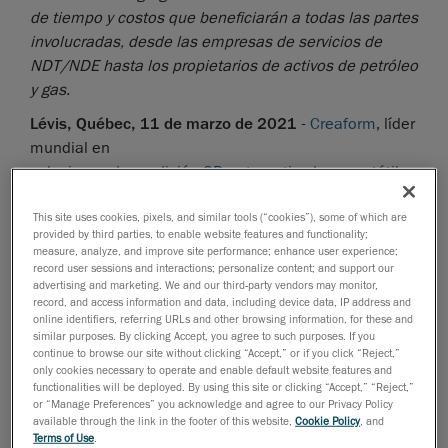
de tiempo y costos que beneficiarán a todas las partes
involucradas, desde las empresas de servicios de
NDT/NDE hasta los propietarios de activos de petróleo
y gas.
Lévis, Québec, 11 de marzo de 2021
-
Creaform
, líder
mundial en
soluciones de medición 3D automatizadas y portátiles
y servicios de ingeniería, anunció hoy el lanzamiento
This site uses cookies, pixels, and similar tools (“cookies”), some of which are
del software
Pipecheck 6.1
, una actualización
provided by third parties, to enable website features and functionality;
significativa del ya avanzado software de evaluación
measure, analyze, and improve site performance; enhance user experience;
de la integridad de tuberías.
record user sessions and interactions; personalize content; and support our
advertising and marketing. We and our third-party vendors may monitor,
Siempre a la vanguardia de la tecnología en
record, and access information and data, including device data, IP address and
online identifiers, referring URLs and other browsing information, for these and
soluciones de NDT para el sector de petróleo y de gas,
similar purposes. By clicking Accept, you agree to such purposes. If you
esta última versión ofrecerá posibilidades únicas que
continue to browse our site without clicking “Accept,” or if you click “Reject,”
only cookies necessary to operate and enable default website features and
abrirán nuevas puertas a diversas oportunidades
functionalities will be deployed. By using this site or clicking “Accept,” “Reject,”
comerciales.
or “Manage Preferences” you acknowledge and agree to our Privacy Policy
available through the link in the footer of this website,
Cookie Policy
, and
Pipecheck 6.1 sigue siendo la solución NDT más
Terms of Use
.