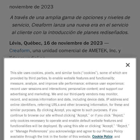
noviembre de 2023
A través de una amplia gama de opciones y niveles de
servicio, Creaform lanza una nueva era en el servicio
al cliente con la introducción de planes rediseñados.
Lévis, Québec, 16 de noviembre de 2023
—
Creaform
, una unidad comercial de AMETEK, Inc. y
líder mundial en
soluciones de medición 3D automatizadas
y
portátiles
, anunció hoy algunos cambios importantes en su
This site uses cookies, pixels, and similar tools (“cookies”), some of which are
provided by third parties, to enable website features and functionality;
oferta de planes de servicio al cliente. Siempre
measure, analyze, and improve site performance; enhance user experience;
esforzándose por brindar a sus clientes la mejor
record user sessions and interactions; personalize content; and support our
advertising and marketing. We and our third-party vendors may monitor,
experiencia y asistencia posibles, Creaform mejoró su
record, and access information and data, including device data, IP address and
oferta de planes de servicio al cliente con varias
online identifiers, referring URLs and other browsing information, for these and
opciones para garantizar una adaptación perfecta. Al
similar purposes. By clicking Accept, you agree to such purposes. If you
continue to browse our site without clicking “Accept,” or if you click “Reject,”
ofrecer esta flexibilidad añadida a todos aquellos que
only cookies necessary to operate and enable default website features and
utilizan su tecnología, Creaform refuerza su
functionalities will be deployed. By using this site or clicking “Accept,” “Reject,”
or “Manage Preferences” you acknowledge and agree to our Privacy Policy
compromiso con su éxito y el deseo de atender mejor
available through the link in the footer of this website,
Cookie Policy
, and