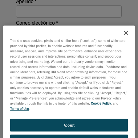
This site uses cookies, pixels, and similar tools (“cookies”), some of which are
provided by third parties, to enable website features and functionality;
measure, analyze, and improve site performance; enhance user experience;
record user sessions and interactions; personalize content; and support our
advertising and marketing. We and our third-party vendors may monitor,
record, and access information and data, including device data, IP address and
online identifiers, referring URLs and other browsing information, for these and
similar purposes. By clicking Accept, you agree to such purposes. If you
continue to browse our site without clicking “Accept,” or if you click “Reject,”
only cookies necessary to operate and enable default website features and
functionalities will be deployed. By using this site or clicking “Accept,” “Reject,”
or “Manage Preferences” you acknowledge and agree to our Privacy Policy
available through the link in the footer of this website,
Cookie Policy
, and
Terms of Use
.
Accept