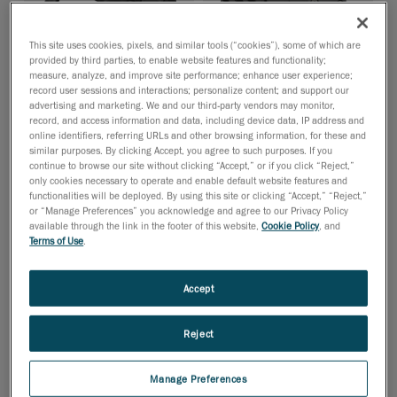
This site uses cookies, pixels, and similar tools (“cookies”), some of which are
provided by third parties, to enable website features and functionality;
measure, analyze, and improve site performance; enhance user experience;
record user sessions and interactions; personalize content; and support our
advertising and marketing. We and our third-party vendors may monitor,
record, and access information and data, including device data, IP address and
online identifiers, referring URLs and other browsing information, for these and
similar purposes. By clicking Accept, you agree to such purposes. If you
continue to browse our site without clicking “Accept,” or if you click “Reject,”
MetraSCAN 3D
HandySCAN 3D EVO Series
only cookies necessary to operate and enable default website features and
functionalities will be deployed. By using this site or clicking “Accept,” “Reject,”
Exactitud de 0,025 mm
Precisión: 0,020 mm
or “Manage Preferences” you acknowledge and agree to our Privacy Policy
46 lignes laser bleues (+
Fuente de luz: 46 líneas
available through the link in the footer of this website,
Cookie Policy
, and
1 ligne supplémentaire)
láser azules (+1 línea
Terms of Use
.
Certifié ISO 17025
adicional) + puntero láser
Acreditación: ISO 17025
Accept
value
value
value
value
value
value
value
value
value
value
Precio
Precio
Reject
Ver todas las
Ver todas las
especificaciones
especificaciones
Manage Preferences