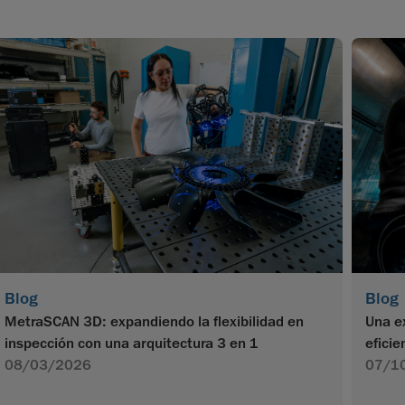
Blog
Blog
MetraSCAN 3D: expandiendo la flexibilidad en
Una e
inspección con una arquitectura 3 en 1
efici
08/03/2026
07/1