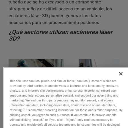
tubería que se ha excavado o un componente
ultrapequeño y de difícil acceso en un vehículo, los
escáneres láser 3D pueden generar los datos
necesarios para un procesamiento posterior.
¿Qué sectores utilizan escáneres láser
3D?
This site uses cookies, pixels, and similar tools (“cookies”), some of which are
provided by third parties, to enable website features and functionality; measure,
analyze, and improve site performance; enhance user experience; record user
sessions and interactions; personalize content; and support our advertising and
marketing. We and our third-party vendors may monitor, record, and access
information and data, including device data, IP address and online identifiers,
referring URLs and other browsing information, for these and similar purposes. By
clicking Accept, you agree to such purposes. If you continue to browse our site
without clicking “Accept,” or if you click “Reject,” only cookies necessary to
operate and enable default website features and functionalities will be deployed.