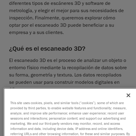
diferentes tipos de escáneres 3D y software de
metrología, y elegir el mejor para sus necesidades de
inspección. Finalmente, queremos explorar cómo
optar por el escaneado 3D puede beneficiar a su
empresa y a sus clientes.
¿Qué es el escaneado 3D?
El escaneado 3D es el proceso de analizar un objeto o
entorno físico mediante la recopilación de datos sobre
su forma, geometría y textura. Los datos recopilados
se pueden usar para construir modelos digitales en
3D.
This site uses cookies, pixels, and similar tools (“cookies”), some of which are
Un modelo 3D consiste en una malla hermética de
provided by third parties, to enable website features and functionality; measure,
muestras geométricas recolectadas en la superficie
analyze, and improve site performance; enhance user experience; record user
de un objeto. Estos puntos se utilizan luego para
sessions and interactions; personalize content; and support our advertising and
marketing. We and our third-party vendors may monitor, record, and access
extrapolar la forma, la geometría y la textura del objeto
information and data, including device data, IP address and online identifiers,
físico; un proceso que también se llama
referring URLs and other browsing information, for these and similar purposes. By