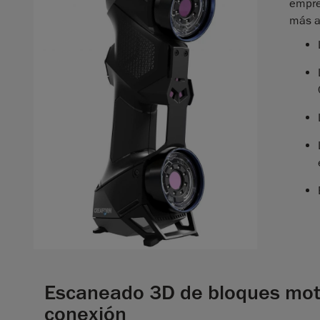
empre
más a
Escaneado 3D de bloques motor
conexión