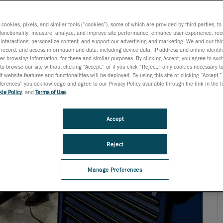
s cookies, pixels, and similar tools (“cookies”), some of which are provided by third parties, t
functionality; measure, analyze, and improve site performance; enhance user experience; rec
interactions; personalize content; and support our advertising and marketing. We and our thi
record, and access information and data, including device data, IP address and online identifi
r browsing information, for these and similar purposes. By clicking Accept, you agree to such
to browse our site without clicking “Accept,” or if you click “Reject,” only cookies necessary 
t website features and functionalities will be deployed. By using this site or clicking “Accept,”
rences” you acknowledge and agree to our Privacy Policy available through the link in the fo
ie Policy
, and
Terms of Use
.
Accept
Reject
Manage Preferences