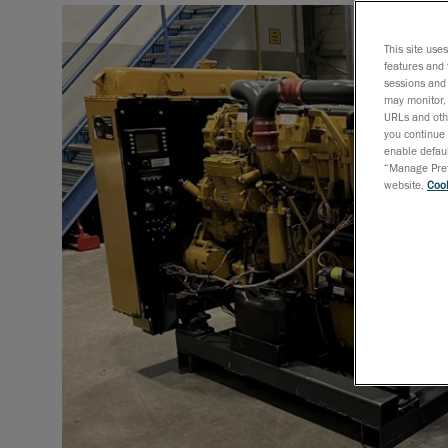
This site use
features and 
sessions and 
may monitor, 
URLs and othe
you continue 
enable defaul
“Manage Prefe
website,
Cook