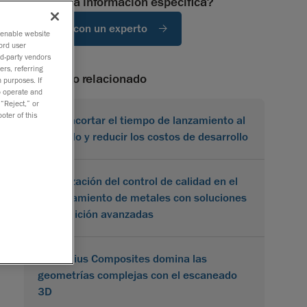
¿Necesita información específica?
Hablar con un experto
o enable website
ord user
rd-party vendors
ers, referring
contenido relacionado
 purposes. If
to operate and
 “Reject,” or
oter of this
Cómo acortar el tiempo de lanzamiento al
mercado y reducir los costos de desarrollo
Optimización del control de calidad en el
procesamiento de metales con soluciones
de medición avanzadas
Karbonius Composites domina las
geometrías complejas con el escaneado
3D