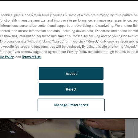
s cookies, pixels, and similar tools (“cookies”), some of which are provided by third parties, t
functionality; measure, analyze, and improve site performance; enhance user experience; rec
interactions; personalize content; and support our advertising and marketing. We and our thi
record, and access information and data, including device data, IP address and online identifi
r browsing information, for these and similar purposes. By clicking Accept, you agree to such
to browse our site without clicking “Accept,” or if you click “Reject,” only cookies necessary 
t website features and functionalities will be deployed. By using this site or clicking “Accept,”
rences” you acknowledge and agree to our Privacy Policy available through the link in the fo
ie Policy
, and
Terms of Use
.
Accept
Reject
Manage Preferences