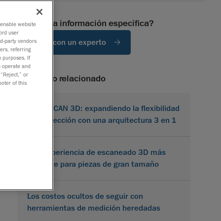
¿Necesita información específica?
o enable website
ord user
Hablar con un experto
rd-party vendors
ers, referring
 purposes. If
to operate and
 “Reject,” or
contenido relacionado
oter of this
MetraSCAN 3D: expandiendo la flexibilidad
en inspección con una arquitectura 3 en 1
Una experiencia de escaneado 3D más
eficiente para piezas de gran tamaño
Los costos ocultos de seguir con
herramientas de medición heredadas