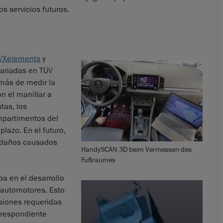
os servicios futuros.
VXelements
y
variadas en TÜV
más de medir la
n el manillar a
tas, los
mpartimentos del
lazo. En el futuro,
s daños causados
HandySCAN 3D beim Vermessen des
Fußraumes
a en el desarrollo
 automotores. Esto
nsiones requeridas
rrespondiente