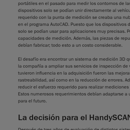
portátiles en el pasado para medir los contornos de la
dispositivos solo se podían unir directamente al vehí
requerido con la punta de medición se creaba una nub
en el programa AutoCAD. Puesto que los dispositivos 
solo se podían usar para aplicaciones muy precisas. Po
capacidades de medición. Además, las piezas de repues
debían fabricar; todo esto a un costo considerable.
El desafío era encontrar un sistema de medición 3D q
la compañía a ampliar sus servicios de inspección de v
tuvieron influencia en la adquisición fueron las mejora
rastreabilidad, así como en la reducción de errores. A
reducir el esfuerzo requerido para realizar mediciones 
Estos numerosos requerimientos debían adaptarse a 
para el futuro.
La decisión para el HandySCA
Después de tres años de evaluación de distintos sis