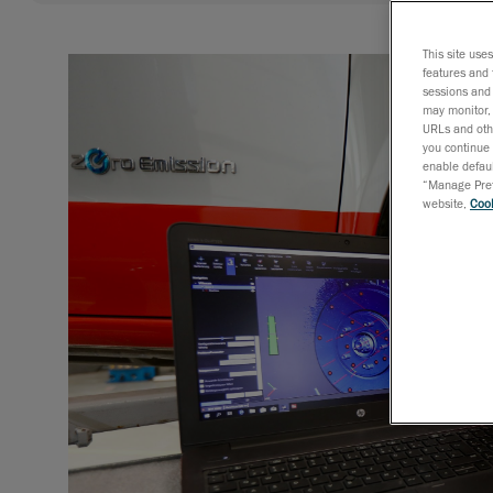
This site use
features and 
sessions and 
may monitor, 
URLs and othe
you continue 
enable defaul
“Manage Prefe
website,
Cook