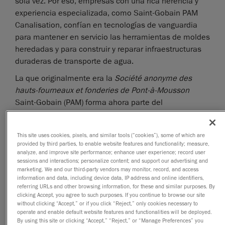
sola vez. Por eso, empresas con una rica herencia y
experiencia especializada, como Saint-Gobain PAM
Canalisation, confían en tecnologías de vanguardia
para mantener en servicio las herramientas de moldes
heredadas y para construir y reparar infraestructuras
duraderas de transporte de agua.
La que originalmente era la
Société anonyme des
hauts-fourneaux et fonderies de Pont-à-Mousson
Saint-Gobain (PAM) forma ahora parte del
Grupo Saint-Gobain
. Fundada en 1856, PAM celebró
recientemente 160 años de operaciones, continuando
This site uses cookies, pixels, and similar tools (“cookies”), some of which are
su desarrollo en medio de los drásticos aumentos de
provided by third parties, to enable website features and functionality; measure,
los costos de las materias primas, impulsada por un
analyze, and improve site performance; enhance user experience; record user
sessions and interactions; personalize content; and support our advertising and
espíritu de conquista, innovación y solidez industrial.
marketing. We and our third-party vendors may monitor, record, and access
Su nicho de mercado son las tuberías de hierro
information and data, including device data, IP address and online identifiers,
fundido dúctil (anteriormente arrabio gris) para el
referring URLs and other browsing information, for these and similar purposes. By
clicking Accept, you agree to such purposes. If you continue to browse our site
transporte de agua, el saneamiento y aplicaciones
without clicking “Accept,” or if you click “Reject,” only cookies necessary to
industriales.
operate and enable default website features and functionalities will be deployed.
By using this site or clicking “Accept,” “Reject,” or “Manage Preferences” you