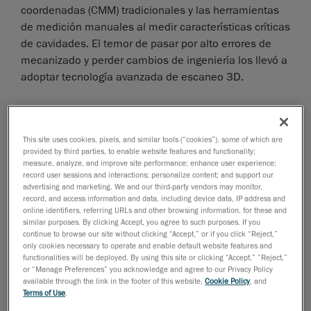
coordenadas (CMM) tradicionales y las herramientas
de medición manuales al medir características críticas
de cavidades. El temor de pasar por alto errores de
mecanizado y perder cambios de ingeniería los llevó a
adoptar tecnología avanzada de escaneo 3D.
Detectar fallos en los moldes
internamente, antes de que se
This site uses cookies, pixels, and similar tools (“cookies”), some of which are
conviertan en quejas de los clientes
provided by third parties, to enable website features and functionality;
measure, analyze, and improve site performance; enhance user experience;
El equipo de control de calidad enfrentó desafíos al
record user sessions and interactions; personalize content; and support our
advertising and marketing. We and our third-party vendors may monitor,
medir cavidades con la CMM, ya que el sistema de
record, and access information and data, including device data, IP address and
sondeo tradicional solo podía medir pequeñas áreas
online identifiers, referring URLs and other browsing information, for these and
similar purposes. By clicking Accept, you agree to such purposes. If you
de la cavidad, dejando mucha incertidumbre sobre lo
continue to browse our site without clicking “Accept,” or if you click “Reject,”
que había entre esos puntos de medición individuales.
only cookies necessary to operate and enable default website features and
La longitud de la sonda y el tamaño del rubí también
functionalities will be deployed. By using this site or clicking “Accept,” “Reject,”
or “Manage Preferences” you acknowledge and agree to our Privacy Policy
impedían el acceso a costillas profundas y áreas junto
available through the link in the footer of this website,
Cookie Policy
, and
a pines largos del núcleo.
Terms of Use
.