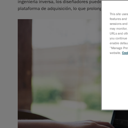
ingeniería inversa, los diseñadores pueden enfrentarse
plataforma de adquisición, lo que prolonga el proceso 
This site use
features and 
sessions and 
may monitor, 
URLs and othe
you continue 
enable defaul
“Manage Prefe
website,
Cook