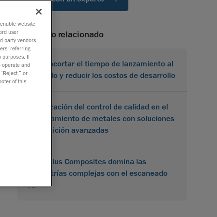
o enable website
ord user
contenido relacionado
rd-party vendors
ers, referring
 purposes. If
Cómo acortar el tiempo de lanzamiento al
to operate and
 “Reject,” or
mercado y reducir los costos de desarrollo
oter of this
Optimización del control de calidad en el
procesamiento de metales con soluciones
de medición avanzadas
Karbonius Composites domina las
geometrías complejas con el escaneado
3D