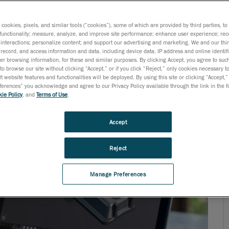
 a repetidos intercambios entre el software CAD y la
de diseño y retrasa el tiempo de comercialización.
s cookies, pixels, and similar tools (“cookies”), some of which are provided by third parties, t
functionality; measure, analyze, and improve site performance; enhance user experience; rec
interactions; personalize content; and support our advertising and marketing. We and our thi
record, and access information and data, including device data, IP address and online identifi
r browsing information, for these and similar purposes. By clicking Accept, you agree to such
to browse our site without clicking “Accept,” or if you click “Reject,” only cookies necessary 
t website features and functionalities will be deployed. By using this site or clicking “Accept,”
rences” you acknowledge and agree to our Privacy Policy available through the link in the fo
ie Policy
, and
Terms of Use
.
Accept
Reject
Manage Preferences