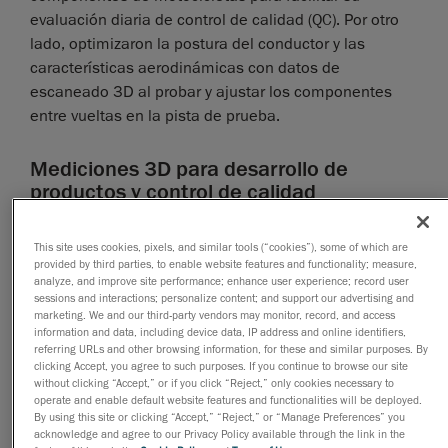
evaluación diaria de control de calidad (QC). Por otro
lado, optimizaron la postura del conductor y las
características aerodinámicas con datos de
escaneado 3D al probar y ajustar los componentes
entre vueltas en la pista de prueba.
Mediciones 3D para desarrollo de
productos y control de calidad
El elemento vital para ganar milisegundos en la pista
This site uses cookies, pixels, and similar tools (“cookies”), some of which are
de carreras reside en mejorar la aerodinámica. Para
provided by third parties, to enable website features and functionality; measure,
maximizar la ergonomía y la aerodinámica, los
analyze, and improve site performance; enhance user experience; record user
sessions and interactions; personalize content; and support our advertising and
diseñadores e ingenieros utilizaron instrumentos de
marketing. We and our third-party vendors may monitor, record, and access
medición 3D
, con mediciones 3D precisas, que
information and data, including device data, IP address and online identifiers,
podían escanear toda la motocicleta, incluido el
referring URLs and other browsing information, for these and similar purposes. By
clicking Accept, you agree to such purposes. If you continue to browse our site
piloto. Para diseñar y producir piezas óptimas, el
without clicking “Accept,” or if you click “Reject,” only cookies necessary to
equipo de KTM concibe formas complejas, las prueba
operate and enable default website features and functionalities will be deployed.
By using this site or clicking “Accept,” “Reject,” or “Manage Preferences” you
en un túnel de viento o en la pista de carreras, luego
acknowledge and agree to our Privacy Policy available through the link in the
hace ajustes, las vuelve a probar, etc. Si bien este