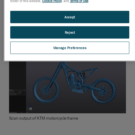
footer of this website,
Cookie Policy
, and
Terms of Use
.
proceso puede requerir varias iteraciones, el uso de
los escáneres 3D de Creaform minimizó la cantidad
Accept
de iteraciones necesarias para lograr las
especificaciones deseadas lo más rápido posible.
Reject
Manage Preferences
Scan output of KTM motorcycle frame