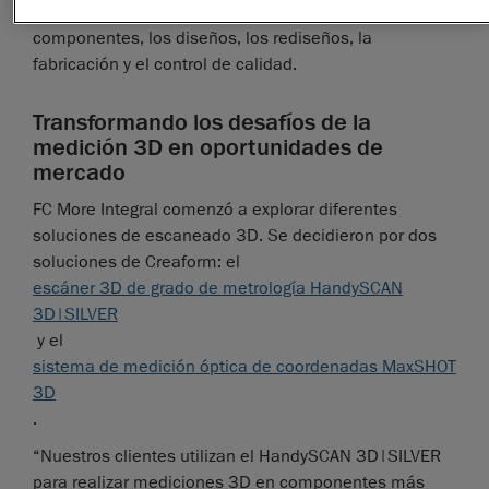
metrología, para mejorar las inspecciones de
componentes, los diseños, los rediseños, la
fabricación y el control de calidad.
Transformando los desafíos de la
medición 3D en oportunidades de
mercado
FC More Integral comenzó a explorar diferentes
soluciones de escaneado 3D. Se decidieron por dos
soluciones de Creaform: el
escáner 3D de grado de metrología HandySCAN
3D|SILVER
y el
sistema de medición óptica de coordenadas MaxSHOT
3D
.
“Nuestros clientes utilizan el HandySCAN 3D|SILVER
para realizar mediciones 3D en componentes más