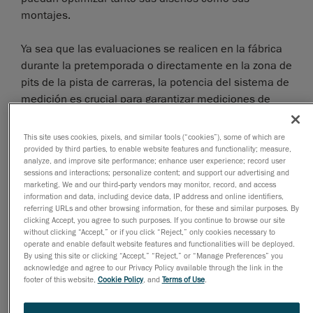
montajes.
Ya sea que las evaluaciones se realicen en la fábrica
durante la pretemporada o directamente en la zona de
pits de la pista de carreras, la potencia del sistema de
medición es crucial para garantizar mediciones de
vehículos de alta precisión y cumplir con las
regulaciones de la carrera.
This site uses cookies, pixels, and similar tools (“cookies”), some of which are
provided by third parties, to enable website features and functionality; measure,
analyze, and improve site performance; enhance user experience; record user
Los diseñadores y los expertos en control de calidad
sessions and interactions; personalize content; and support our advertising and
comienzan a afinar sus autos de carrera durante la
marketing. We and our third-party vendors may monitor, record, and access
information and data, including device data, IP address and online identifiers,
pretemporada. Para ello, el vehículo completo suele
referring URLs and other browsing information, for these and similar purposes. By
medirse por dentro y por fuera.
clicking Accept, you agree to such purposes. If you continue to browse our site
without clicking “Accept,” or if you click “Reject,” only cookies necessary to
operate and enable default website features and functionalities will be deployed.
By using this site or clicking “Accept,” “Reject,” or “Manage Preferences” you
acknowledge and agree to our Privacy Policy available through the link in the
footer of this website,
Cookie Policy
, and
Terms of Use
.