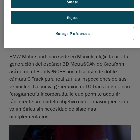
Accept
Reject
Manage Preferences
BMW Motorsport, con sede en Múnich, eligió la cuarta
generación del escáner 3D MetraSCAN de Creaform,
así como el HandyPROBE con el sensor de doble
cámara C-Track para realizar las inspecciones de sus
vehículos. La nueva generación del C-Track cuenta con
fotogrametría incorporada, lo que permite adquirir
fácilmente un modelo objetivo con la mayor precisión
volumétrica sin necesidad de sistemas
complementarios.