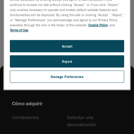
características, beneficios e innovaciones detrás del
continue to browse our site without clicking “Accept,” or if you click “Reject,”
HandySCAN 3D Serie EVO™. Descargue el folleto para ver cómo
only cookies necessary to operate and enable default website features and
functionalities will be deployed. By using this site or clicking “Accept,” “Reject,”
puede transformar su flujo de trabajo de inspección.
or “Manage Preferences” you acknowledge and agree to our Privacy Policy
available through the link in the footer of this website,
Cookie Policy
, and
Terms of Use
.
Descargue el folleto
Accept
Reject
Manage Preferences
Cómo adquirir
Contáctenos
Solicitar una
demostración