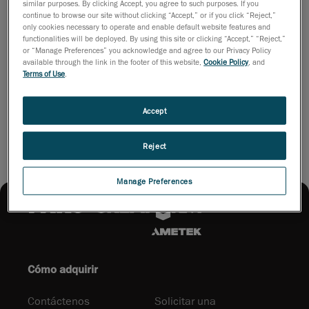
similar purposes. By clicking Accept, you agree to such purposes. If you
más rápido
continue to browse our site without clicking “Accept,” or if you click “Reject,”
y eficiente
only cookies necessary to operate and enable default website features and
entre el escaneado y el CAD. Descargue el folleto para descubrir
functionalities will be deployed. By using this site or clicking “Accept,” “Reject,”
cómo puede transformar su flujo de trabajo de ingeniería
or “Manage Preferences” you acknowledge and agree to our Privacy Policy
available through the link in the footer of this website,
Cookie Policy
, and
inversa.
Terms of Use
.
Descargue el folleto
Accept
Reject
Manage Preferences
Cómo adquirir
Contáctenos
Solicitar una