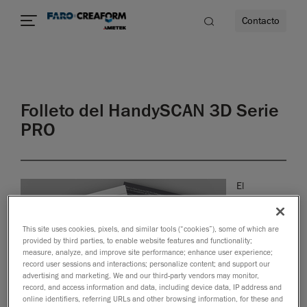
Contacto
dad
Folleto del HandySCAN 3D Serie
s
PRO
idad
El
HandySCAN
3D | Serie
PRO, que
This site uses cookies, pixels, and similar tools (“cookies”), some of which are
provided by third parties, to enable website features and functionality;
incluye el
measure, analyze, and improve site performance; enhance user experience;
Escaneado
record user sessions and interactions; personalize content; and support our
a CAD Pro,
advertising and marketing. We and our third-party vendors may monitor,
ofrece el
record, and access information and data, including device data, IP address and
online identifiers, referring URLs and other browsing information, for these and
camino