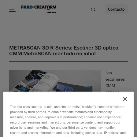
Contacto
dad
METRASCAN 3D R-Series: Escáner 3D óptico
CMM MetraSCAN montado en robot
s
idad
Los
escáneres
CMM
ópticos
MetraSCAN
3D-R son
This site uses cookies, pixels, and similar tools (“cookies”), some of which are
potentes e
provided by third parties, to enable website features and functionality;
measure, analyze, and improve site performance; enhance user experience;
record user sessions and interactions; personalize content; and support our
advertising and marketing. We and our third-party vendors may monitor,
record, and access information and data, including device data, IP address and