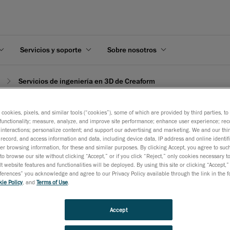
Servicios y soporte
Sobre nosotros
Servicios de ingeniería en 3D de Creaform
s cookies, pixels, and similar tools (“cookies”), some of which are provided by third parties, t
functionality; measure, analyze, and improve site performance; enhance user experience; rec
interactions; personalize content; and support our advertising and marketing. We and our thi
record, and access information and data, including device data, IP address and online identifi
rm
r browsing information, for these and similar purposes. By clicking Accept, you agree to such
to browse our site without clicking “Accept,” or if you click “Reject,” only cookies necessary 
t website features and functionalities will be deployed. By using this site or clicking “Accept,”
rences” you acknowledge and agree to our Privacy Policy available through the link in the fo
ie Policy
, and
Terms of Use
.
frece servicios de gran calidad, tales como ingeniería inversa,
ento avanzado, CFD y FEA, desarrollo de productos, capacitació
ción.
Accept