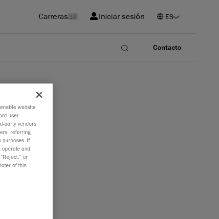
Carreras
Iniciar sesión
14
Contacto
o enable website
ord user
rd-party vendors
ers, referring
 purposes. If
to operate and
 “Reject,” or
oter of this
n personal