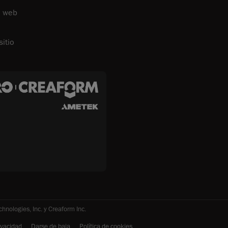
o web
itio
ologies, Inc. y Creaform Inc.
rivacidad
Darse de baja
Política de cookies