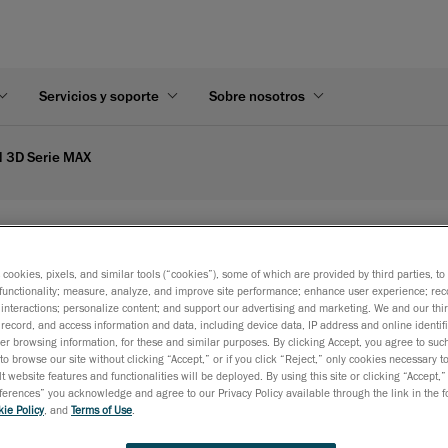
Servicios y soporte
Sobre nosotros
 3D Serie MAX
e MAX™
s cookies, pixels, and similar tools (“cookies”), some of which are provided by third parties, t
functionality; measure, analyze, and improve site performance; enhance user experience; rec
interactions; personalize content; and support our advertising and marketing. We and our thi
record, and access information and data, including device data, IP address and online identifi
quier tamaño de pieza o acabado de superficie,
r browsing information, for these and similar purposes. By clicking Accept, you agree to such
a y la capacidad inalámbrica de la serie MAX.
to browse our site without clicking “Accept,” or if you click “Reject,” only cookies necessary 
t website features and functionalities will be deployed. By using this site or clicking “Accept,”
rences” you acknowledge and agree to our Privacy Policy available through the link in the fo
ie Policy
, and
Terms of Use
.