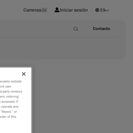
Carreras
Iniciar sesión
14
Contacto
o enable website
ord user
rd-party vendors
ers, referring
 en
 purposes. If
to operate and
 “Reject,” or
oter of this