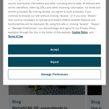
record, and access information and data, including device data, IP address and
online identifiers, referring URLs and other browsing information, for these and
Documentación Técnica
Vídeos
similar purposes. By clicking Accept, you agree to such purposes. If you
continue to browse our site without clicking “Accept,” or if you click “Reject,”
only cookies necessary to operate and enable default website features and
functionalities will be deployed. By using this site or clicking “Accept,” “Reject,”
Webinarios
Blog
or “Manage Preferences” you acknowledge and agree to our Privacy Policy
available through the link in the footer of this website,
Cookie Policy
, and
Terms of Use
.
Accept
Reject
Manage Preferences
Blog
Blog
MetraSCAN 3D: expandiendo la
Una exper