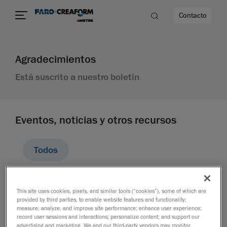
Contacto
Agradecimientos
dad
Está suscrito a nuestro boletín
s
Eventos, noticias y otros recursos
idad
Todos
Documentación Promocional
This site uses cookies, pixels, and similar tools (“cookies”), some of which are
provided by third parties, to enable website features and functionality;
measure, analyze, and improve site performance; enhance user experience;
Soluciones
record user sessions and interactions; personalize content; and support our
advertising and marketing. We and our third-party vendors may monitor,