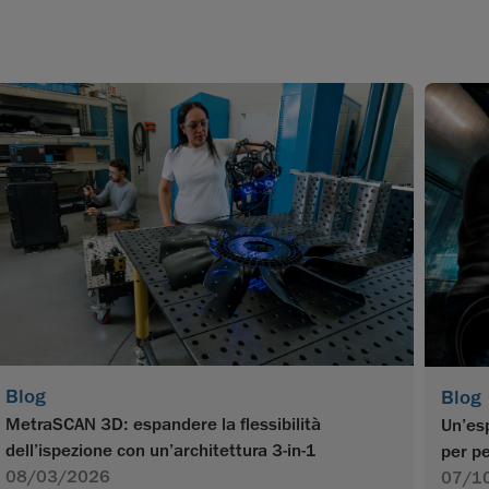
Blog
Blog
MetraSCAN 3D: espandere la flessibilità
Un’esp
dell’ispezione con un’architettura 3-in-1
per pe
08/03/2026
07/1