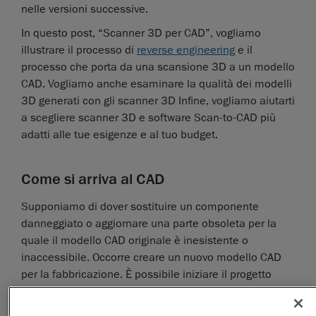
nelle versioni successive.
In questo post, “Scanner 3D per CAD”, vogliamo
illustrare il processo di
reverse engineering
e il
processo che porta da una scansione 3D a un modello
CAD. Vogliamo anche esaminare la qualità dei modelli
3D generati con gli scanner 3D Infine, vogliamo aiutarti
a scegliere scanner 3D e software Scan-to-CAD più
adatti alle tue esigenze e al tuo budget.
Come si arriva al CAD
Supponiamo di dover sostituire un componente
danneggiato o aggiornare una parte obsoleta per la
quale il modello CAD originale è inesistente o
inaccessibile. Occorre creare un nuovo modello CAD
per la fabbricazione. È possibile iniziare il progetto
CAD da un canvas vuoto, il che probabilmente si
tradurrà in un processo iterativo lungo e complicato,