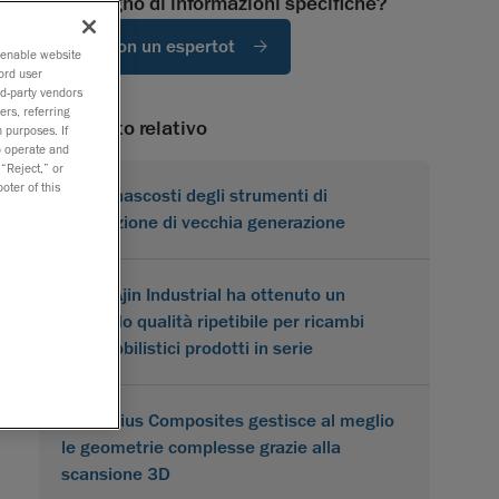
Hai bisogno di informazioni specifiche?
Parla con un espertot
o enable website
ord user
rd-party vendors
ers, referring
Contenuto relativo
 purposes. If
to operate and
 “Reject,” or
oter of this
I costi nascosti degli strumenti di
misurazione di vecchia generazione
Come Ajin Industrial ha ottenuto un
controllo qualità ripetibile per ricambi
automobilistici prodotti in serie
Karbonius Composites gestisce al meglio
le geometrie complesse grazie alla
scansione 3D