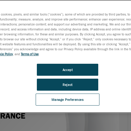
ità e sistemi di qualità
s cookies, pixels, and similar tools (“cookies”), some of which are provided by third parties, t
functionality; measure, analyze, and improve site performance; enhance user experience; rec
interactions; personalize content; and support our advertising and marketing. We and our thi
record, and access information and data, including device data, IP address and online identifi
r browsing information, for these and similar purposes. By clicking Accept, you agree to such
to browse our site without clicking “Accept,” or if you click “Reject,” only cookies necessary 
t website features and functionalities will be deployed. By using this site or clicking “Accept,”
rences” you acknowledge and agree to our Privacy Policy available through the link in the fo
ie Policy
, and
Terms of Use
.
Accept
Reject
Manage Preferences