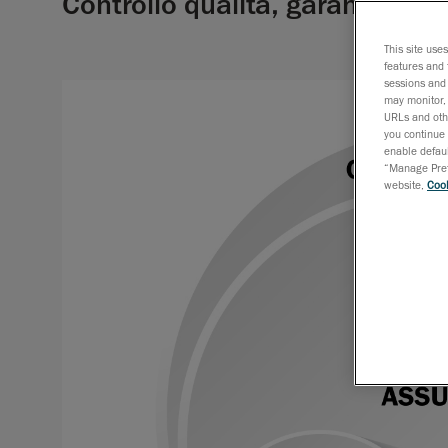
Controllo qualità, garanzia qual
This site use
features and 
sessions and 
may monitor, 
URLs and othe
you continue 
enable defaul
“Manage Prefe
website,
Cook