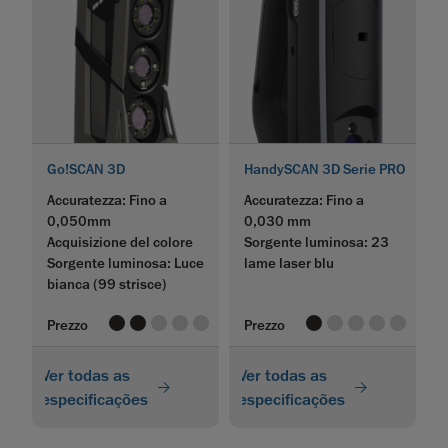
Go!SCAN 3D
HandySCAN 3D Serie PRO
Accuratezza: Fino a
Accuratezza: Fino a
0,050mm
0,030 mm
Acquisizione del colore
Sorgente luminosa: 23
Sorgente luminosa: Luce
lame laser blu
bianca
(99 strisce)
value
value
value
value
value
value
value
value
value
value
Prezzo
Prezzo
Ver todas as
Ver todas as
especificações
especificações