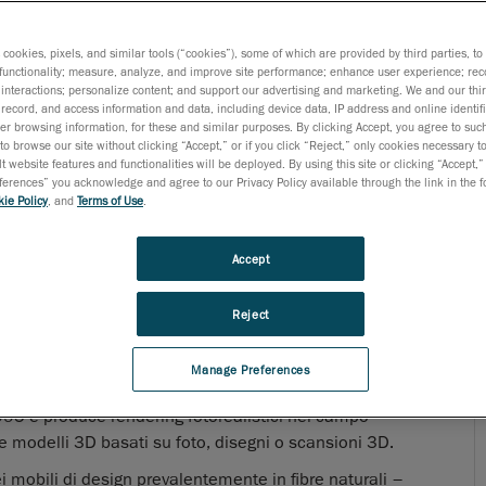
s cookies, pixels, and similar tools (“cookies”), some of which are provided by third parties, t
functionality; measure, analyze, and improve site performance; enhance user experience; rec
interactions; personalize content; and support our advertising and marketing. We and our thi
record, and access information and data, including device data, IP address and online identifi
r browsing information, for these and similar purposes. By clicking Accept, you agree to such
to browse our site without clicking “Accept,” or if you click “Reject,” only cookies necessary 
t website features and functionalities will be deployed. By using this site or clicking “Accept,”
rences” you acknowledge and agree to our Privacy Policy available through the link in the fo
ie Policy
, and
Terms of Use
.
Accept
Reject
Manage Preferences
995 e produce rendering fotorealistici nel campo
re modelli 3D basati su foto, disegni o scansioni 3D.
i mobili di design prevalentemente in fibre naturali –