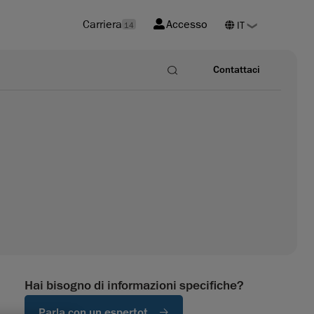
Carriera
Accesso
14
Contattaci
Hai bisogno di informazioni specifiche?
Parla con un espertot