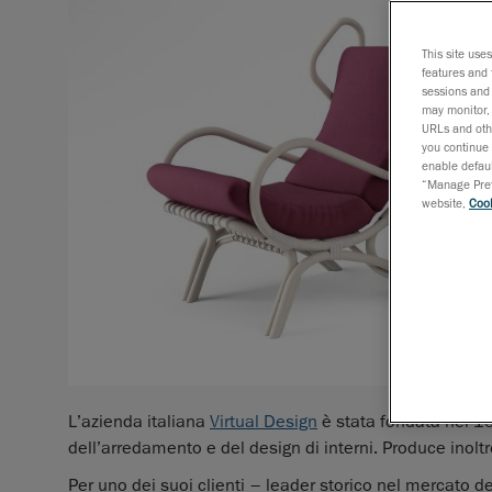
This site use
features and 
sessions and 
may monitor, 
URLs and othe
you continue 
enable defaul
“Manage Prefe
website,
Cook
L’azienda italiana
Virtual Design
è stata fondata nel 1
dell’arredamento e del design di interni. Produce inolt
Per uno dei suoi clienti – leader storico nel mercato de