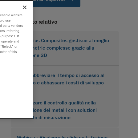
o enable website
ord user
Contenuto relativo
rd-party vendors
ers, referring
 purposes. If
Karbonius Composites gestisce al meglio
to operate and
 “Reject,” or
le geometrie complesse grazie alla
oter of this
scansione 3D
Come abbreviare il tempo di accesso al
mercato e abbassare i costi di sviluppo
Ottimizzare il controllo qualità nella
lavorazione dei metalli con soluzioni
avanzate di misurazione
Webinar : Risolvere le sfide della fusione