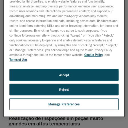
provided by third parties, to enable website features and functionality;
produção de componentes, especialmente peças de
measure, analyze, and improve site performance; enhance user experience;
metal.
record user sessions and interactions; personalize content; and support our
advertising and marketing. We and our third-party vendors may monitor,
record, and access information and data, including device data, IP address and
Nos processos de manufatura aditiva, a impressão em
online identifiers, referring URLs and other browsing information, for these and
similar purposes. By clicking Accept, you agree to such purposes. If you
3D das peças ocorre camada por camada. No
continue to browse our site without clicking “Accept,” or if you click “Reject,”
entanto, é possível que a resistência do plano das
only cookies necessary to operate and enable default website features and
camadas nem sempre seja consistente. Em teoria, os
functionalities will be deployed. By using this site or clicking “Accept,” “Reject,”
or “Manage Preferences” you acknowledge and agree to our Privacy Policy
técnicos poderiam avaliar cada camada impressa; no
available through the link in the footer of this website,
Cookie Policy
, and
entanto, na realidade, esse processo seria demorado,
Terms of Use
.
ineficiente e sujeito a erros humanos.
Accept
Equipes de inspeção em processos de manufatura
aditiva precisam de soluções que garantam com mais
Reject
eficiência que cada peça impressa em 3D seja
consistente e atendam à intenção do projeto original e
Manage Preferences
as tolerâncias esperadas.
Realização de inspeções em peças muito
grandes em altas temperaturas