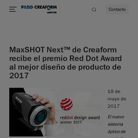
Contacto
dad
MaxSHOT Next™ de Creaform
s
recibe el premio Red Dot Award
al mejor diseño de producto de
idad
2017
18 de
mayo de
2017
El nuevo
sistema
óptico de