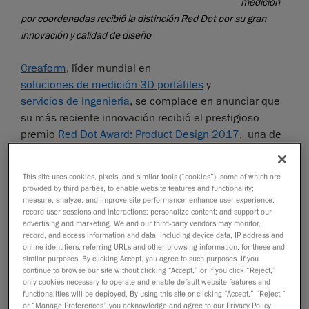
medición
por coordenadas recibió la distinción Red Dot por su gran
innovación y calidad de diseño
Creaform
, líder mundial en
soluciones de medición 3D portátiles
y
servicios de ingeniería
, se complace en anunciar que
su más reciente innovación recibió el prestigioso
premio
Red Dot Award: Product Design 2017
, una de
las marcas de calidad internacionales más buscadas
a la hora de elegir productos bien diseñados. El nuevo
This site uses cookies, pixels, and similar tools (“cookies”), some of which are
sistema óptico de medición por coordenadas
provided by third parties, to enable website features and functionality;
MaxSHOT Next resultó seleccionado entre
measure, analyze, and improve site performance; enhance user experience;
record user sessions and interactions; personalize content; and support our
5500 productos participantes de 54 países por su
advertising and marketing. We and our third-party vendors may monitor,
gran innovación y calidad de diseño.
record, and access information and data, including device data, IP address and
online identifiers, referring URLs and other browsing information, for these and
El nuevo
MaxSHOT 3D
está diseñado para
similar purposes. By clicking Accept, you agree to such purposes. If you
continue to browse our site without clicking “Accept,” or if you click “Reject,”
proporcionar a los usuarios, y no solo a los expertos
only cookies necessary to operate and enable default website features and
en metrología, una gran funcionalidad fotogramétrica
functionalities will be deployed. By using this site or clicking “Accept,” “Reject,”
y, al mismo tiempo, libertad de movimiento en torno a
or “Manage Preferences” you acknowledge and agree to our Privacy Policy