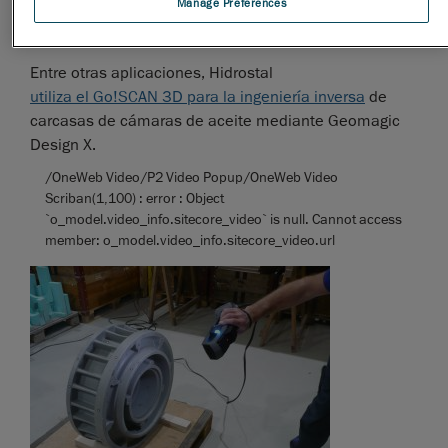
uso sencillo.
Manage Preferences
Ámbitos de empleo
Entre otras aplicaciones, Hidrostal
utiliza el Go!SCAN 3D para la ingeniería inversa
de
carcasas de cámaras de aceite mediante Geomagic
Design X.
/OneWeb Video/P2 Video Popup/OneWeb Video
Scriban(1,100) : error : Object
`o_model.video_info.sitecore_video` is null. Cannot access
member: o_model.video_info.sitecore_video.url