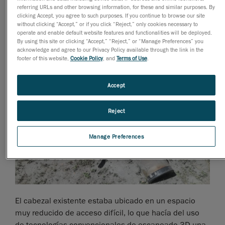
Alinear el cabezal esférico del fabricante con los
referring URLs and other browsing information, for these and similar purposes. By
puntos de interfaz requeridos en el sitio en las
clicking Accept, you agree to such purposes. If you continue to browse our site
without clicking “Accept,” or if you click “Reject,” only cookies necessary to
instalaciones del cliente. El cabezal tenía un
operate and enable default website features and functionalities will be deployed.
total de cinco puntos de interfaz que se debían
By using this site or clicking “Accept,” “Reject,” or “Manage Preferences” you
alinear dentro de una tolerancia muy reducida.
acknowledge and agree to our Privacy Policy available through the link in the
footer of this website,
Cookie Policy
, and
Terms of Use
.
Accept
Reject
Manage Preferences
El cabezal existente estaba ubicado en un espacio
muy reducido de acceso difícil, lo que hacía del uso