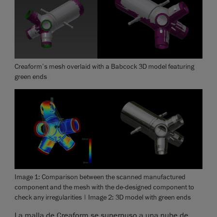
Creaform’s mesh overlaid with a Babcock 3D model featuring
green ends
Image 1: Comparison between the scanned manufactured
component and the mesh with the de-designed component to
check any irregularities | Image 2: 3D model with green ends
La malla de Creaform se superpuso a una nube de