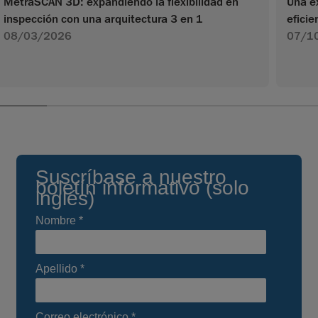
MetraSCAN 3D: expandiendo la flexibilidad en
Una e
inspección con una arquitectura 3 en 1
efici
08/03/2026
07/1