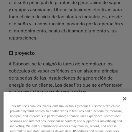
el diseño principal de plantas de generación de vapor
y equipos asociados. Ofrece soluciones efectivas para
todo el ciclo de vida de las plantas industriales, desde
el diseño y la construcción, pasando por la operación y
el mantenimiento, hasta el desmantelamiento y las
reparaciones.
El proyecto
A Babcock se le asignó la tarea de reemplazar los
cabezales de vapor esféricos en un sistema principal
de tuberías de las instalaciones de generación de
energía de un cliente. Los desafíos que se enfrentaron
al ejecutar el proyecto fueron dobles:
Garantizar que las piezas de reemplazo
This site uses cookies, pixels, and similar tools (“cookies”), some of which are
fabricadas estuvieran conformes con las
provided by third parties, to enable website features and functionality; measure,
especificaciones y respetaran los diseños
analyze, and improve site performance; enhance user experience; record user
sessions and interactions; personalize content; and support our advertising and
aprobados
marketing. We and our third-party vendors may monitor, record, and access
information and data, including device data, IP address and online identifiers,