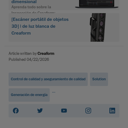
dimensional
Aprenda todo sobre la
Inspección de Creaform:
software integral y potente
[Escáner portátil de objetos
diseñado para realizar
3D] | de luz blanca de
inspecciones dimensionales
Creaform
precisas y eficientes.
Article written by
Creaform
Published 04/22/2026
Control de calidad y aseguramiento de calidad
Solution
...
Generación de energía